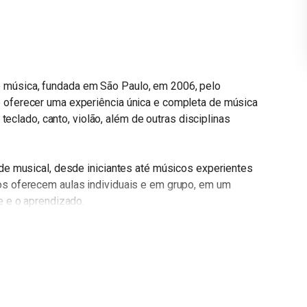
 música, fundada em São Paulo, em 2006, pelo
é oferecer uma experiência única e completa de música
 teclado, canto, violão, além de outras disciplinas
ade musical, desde iniciantes até músicos experientes
os oferecem aulas individuais e em grupo, em um
e e o aprendizado.
iada, que combina teoria e prática de forma criativa e
em a tocar seus instrumentos favoritos, a entender a
ém do tocar notas ou acordes, como improvisação,