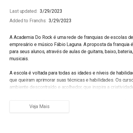
Last updated
3/29/2023
Added to Franchs
3/29/2023
A Academia Do Rock é uma rede de franquias de escolas de
empresário e músico Fábio Laguna. A proposta da franquia 
para seus alunos, através de aulas de guitarra, baixo, bateria,
musicais.
A escola é voltada para todas as idades e níveis de habilid
que queiram aprimorar suas técnicas e habilidades. Os curs
ambiente descontraído e acolhedor, que inspira a criatividad
A Academia Do Rock se destaca por sua metodologia diferenc
interativa. Através do programa de ensino, os alunos aprend
estrutura da música e a desenvolver habilidades que vão al
composição e performance.