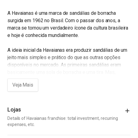
A Havaianas é uma marca de sandálias de borracha
surgida em 1962 no Brasil. Com o passar dos anos, a
marca se tornou um verdadeiro ícone da cultura brasileira
e hoje é conhecida mundialmente.
A ideia inicial da Havaianas era produzir sandálias de um
jeito mais simples e prático do que as outras opções
disponíveis no mercado. As primeiras sandálias eram
basicamente uma sola de borracha e uma tira. Mas,
mesmo assim, elas faziam sucesso e rapidamente se
tornaram queridinhas dos brasileiros.
Com o tempo, a marca começou a se modernizar e a
investir em novos modelos, cores e até em parcerias
Lojas
com outros artistas e marcas. Hoje em dia, a Havaianas é
Details of Havaianas franchise: total investment, recurring
reconhecida por sua qualidade, conforto e design
expenses, etc.
diferenciado.
Initial Costs