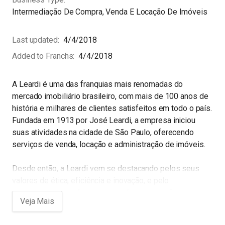
Intermediação De Compra, Venda E Locação De Imóveis
Last updated
4/4/2018
Added to Franchs
4/4/2018
A Leardi é uma das franquias mais renomadas do
mercado imobiliário brasileiro, com mais de 100 anos de
história e milhares de clientes satisfeitos em todo o país.
Fundada em 1913 por José Leardi, a empresa iniciou
suas atividades na cidade de São Paulo, oferecendo
serviços de venda, locação e administração de imóveis.
Desde então, a Leardi vem se destacando pelos seus
valores de ética, eficiência e inovação, e pelo
compromisso de oferecer as melhores soluções em
negócios imobiliários, seja para pessoas físicas ou
empresas. Com uma vasta rede de imobiliárias