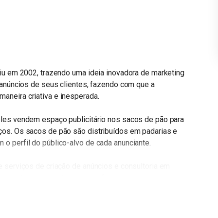
iu em 2002, trazendo uma ideia inovadora de marketing
 anúncios de seus clientes, fazendo com que a
neira criativa e inesperada.
les vendem espaço publicitário nos sacos de pão para
os. Os sacos de pão são distribuídos em padarias e
o perfil do público-alvo de cada anunciante.
 serviços de criação de anúncios e consultoria em
s e atingir seus objetivos de forma mais assertiva.
uma publicidade não-intrusiva, ela acaba gerando menos
como algo útil e informativo, ao invés de apenas uma