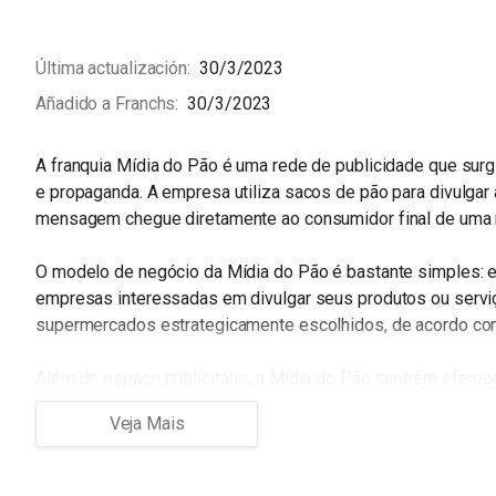
Última actualización
30/3/2023
Añadido a Franchs
30/3/2023
A franquia Mídia do Pão é uma rede de publicidade que surg
e propaganda. A empresa utiliza sacos de pão para divulgar
mensagem chegue diretamente ao consumidor final de uma ma
O modelo de negócio da Mídia do Pão é bastante simples: e
empresas interessadas em divulgar seus produtos ou serviç
supermercados estrategicamente escolhidos, de acordo com 
Além do espaço publicitário, a Mídia do Pão também oferece
marketing para ajudar as empresas a criar campanhas eficaze
Uma das grandes vantagens da Mídia do Pão é que, por ser 
rejeição por parte dos consumidores, que veem a mensagem 