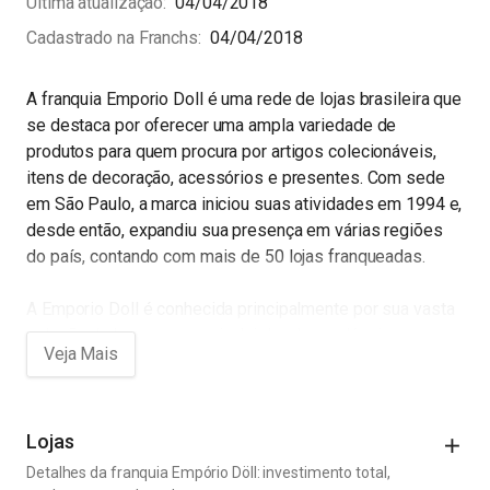
Última atualização
04/04/2018
Cadastrado na Franchs
04/04/2018
A franquia Emporio Doll é uma rede de lojas brasileira que
se destaca por oferecer uma ampla variedade de
produtos para quem procura por artigos colecionáveis,
itens de decoração, acessórios e presentes. Com sede
em São Paulo, a marca iniciou suas atividades em 1994 e,
desde então, expandiu sua presença em várias regiões
do país, contando com mais de 50 lojas franqueadas.
A Emporio Doll é conhecida principalmente por sua vasta
coleção de bonecas, que inclui desde as clássicas
Barbies até personagens de filmes e séries famosas,
como Harry Potter e Game of Thrones. Além disso, a
franquia também oferece outras linhas de produtos, como
pelúcias, miniaturas, livros, quadrinhos, jogos de tabuleiro,
Lojas
artigos de papelaria e decoração.
Detalhes da franquia Empório Döll: investimento total,