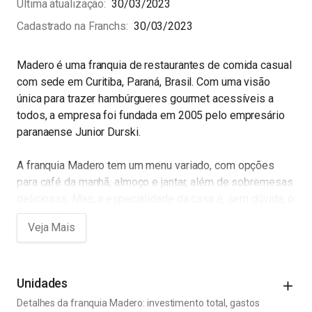
Última atualização
30/03/2023
Cadastrado na Franchs
30/03/2023
Madero é uma franquia de restaurantes de comida casual
com sede em Curitiba, Paraná, Brasil. Com uma visão
única para trazer hambúrgueres gourmet acessíveis a
todos, a empresa foi fundada em 2005 pelo empresário
paranaense Junior Durski.
A franquia Madero tem um menu variado, com opções
para café da manhã, almoço e jantar, além de sobremesas
deliciosas. Mas, a especialidade da casa é, sem dúvida, o
Madero Burger, um hambúrguer artesanal feito com carne
bovina de alta qualidade, temperado com sal rosa do
Himalaia, queijo cheddar derretido, alface, tomate e
cebola caramelizada, servido em um pão artesanal
crocante. O famoso hambúrguer conquistou o paladar de
Unidades
milhões de pessoas em todo o mundo, e é um dos
Detalhes da franquia Madero: investimento total, gastos