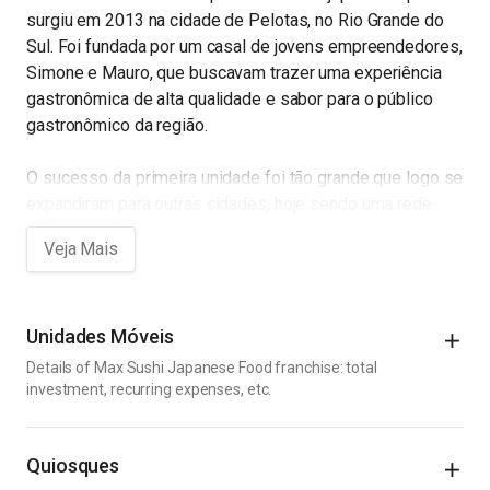
surgiu em 2013 na cidade de Pelotas, no Rio Grande do
Sul. Foi fundada por um casal de jovens empreendedores,
Simone e Mauro, que buscavam trazer uma experiência
gastronômica de alta qualidade e sabor para o público
gastronômico da região.
O sucesso da primeira unidade foi tão grande que logo se
expandiram para outras cidades, hoje sendo uma rede
com mais de 30 unidades franqueadas em todo o Brasil.
A Max Sushi se destaca dentre outras opções de
restaurantes japoneses pelo atendimento exímio e
padrão de qualidade, sendo pioneira em trazer rodízios
de sushi com sugestões de harmonização com vinho.
Unidades Móveis
Details of Max Sushi Japanese Food franchise: total
Além disso, todas as unidades seguem um mesmo
investment, recurring expenses, etc.
padrão de ambiente e decoração, o que proporciona ao
Initial Costs
cliente uma experiência única em qualquer unidade da
Quiosques
franquia. Os pratos oferecidos no cardápio são variados e
Installation Costs
¤2,000.00 to ¤10,000.00