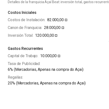
Detalles de la franquicia Açaí Beat: inversión total, gastos recurrent
Entre as vantagens de ser um franqueado, podemos destacar 
no mercado, o acesso a fornecedores de qualidade, o suport
Costos Iniciales
e assistência na gestão do negócio.
Costos de Instalación
82.000,00 ¤
No que se refere aos valores de investimento, a Açaí Beat o
Canon de Franquicia
28.000,00 ¤
a diferentes perfis de investidores. O investimento inicial
Inversión Total
120.000,00 ¤
ser desde um quiosque de açaí até uma loja física com mai
Gastos Recurrentes
Em resumo, a franquia Açaí Beat é uma excelente opção par
Capital de Trabajo
10.000,00 ¤
oferecendo um produto saudável, de qualidade e com um ót
sólido e investe em sustentabilidade e inovação, o que gara
Tasa de Publicidad
6% (Mercadorias, Apenas na compra do Açai)
Regalías
20% (Mercadorias, Apenas na compra do Açai)