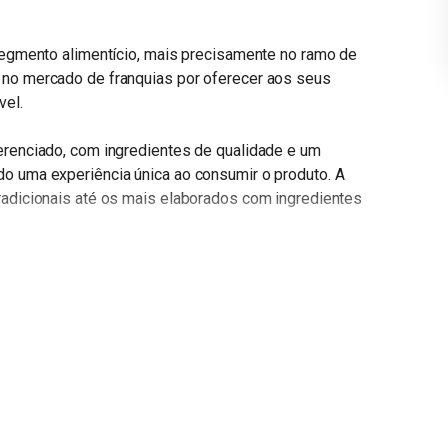
 segmento alimentício, mais precisamente no ramo de
 no mercado de franquias por oferecer aos seus
vel.
erenciado, com ingredientes de qualidade e um
do uma experiência única ao consumir o produto. A
radicionais até os mais elaborados com ingredientes
bilidade, utilizando embalagens biodegradáveis e
senvolvimento de novos produtos, como sucos e
des dos consumidores.
de negócio para aqueles que desejam empreender no
 plano de expansão robusto e eficiente, além de contar