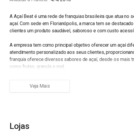
A Açaí Beat é uma rede de franquias brasileira que atua no
açaí. Com sede em Florianópolis, a marca tem se destacado
clientes um produto saudável, saboroso e com custo acessí
A empresa tem como principal objetivo oferecer um açaí dif
atendimento personalizado aos seus clientes, proporcionan
franquia oferece diversos sabores de açaí, desde os mais t
como frutas, granola e mel.
Além disso, a Açaí Beat também se preocupa com a sustenta
incentivando a reciclagem. A empresa ainda investe no de
vitaminas, para atender aos diferentes gostos e necessida
A franquia Açaí Beat oferece uma excelente oportunidade 
setor de alimentação saudável, já que a marca conta com um
com um suporte completo aos seus franqueados.
Lojas