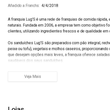
Añadido a Franchs
4/4/2018
A franquia Lug’S é uma rede de franquias de comida rápida,
naturais. Fundada em 2006, a empresa tem como objetivo fo
clientes, utilizando ingredientes frescos e de qualidade em
Os sanduíches Lug’S são preparados com pão integral, rech
peixe ou tofu), vegetais e molhos caseiros, proporcionando
que desejam opções mais leves, a franquia oferece salada
saudáveis dos seus sanduíches.
A marca ainda conta com uma grande variedade de sucos nat
sem conservantes ou aditivos químicos, proporcionando um s
as franquias Lug’S oferecem opções de café, chá e sobremes
A franquia Lug’S é uma marca com foco em sustentabilidade
recicláveis, como copos, talheres e embalagens, evitando as
também apoia projetos sociais, como o combate ao desperd
Lojas