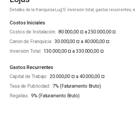
mais saudável para todos.
Detalles de la franquicia Lug’S: inversión total, gastos recurrentes, e
Para adquirir uma franquia da Lug’S, é necessário investir u
Costos Iniciales
escolhido e a localização da loja, assim como o pagamento 
Costos de Instalación
80.000,00 ¤ a 250.000,00 ¤
oferece treinamento completo e suporte para seus franquea
gerenciar a loja e controlar os estoques.
Canon de Franquicia
30.000,00 ¤ a 40.000,00 ¤
Inversión Total
130.000,00 ¤ a 330.000,00 ¤
No geral, a franquia Lug’S é uma excelente oportunidade d
modelo de alimentação saudável e sustentável. A empresa
Gastos Recurrentes
comprometida com o bem-estar dos seus clientes e do plane
Capital de Trabajo
20.000,00 ¤ a 40.000,00 ¤
seus franqueados, incluindo um modelo de negócio lucrativ
consumidores.
Tasa de Publicidad
7% (Faturamento Bruto)
Regalías
9% (Faturamento Bruto)