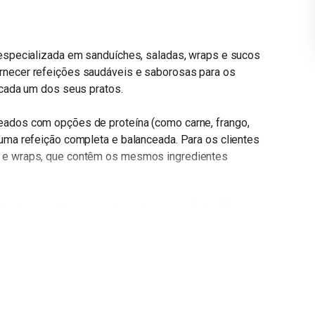
 especializada em sanduíches, saladas, wraps e sucos
rnecer refeições saudáveis e saborosas para os
 cada um dos seus pratos.
eados com opções de proteína (como carne, frango,
 uma refeição completa e balanceada. Para os clientes
s e wraps, que contêm os mesmos ingredientes
urais, que são preparados na hora com frutas frescas,
abor único e nutritivo para seus clientes. Além disso,
as saudáveis, como frutas frescas e iogurte natural.
, utilizando somente materiais biodegradáveis ??e
sim o uso de recursos naturais. Além disso, a rede
ício de alimentos e a promoção de uma alimentação