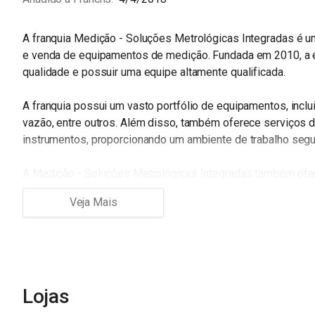
A franquia Medição - Soluções Metrológicas Integradas é 
e venda de equipamentos de medição. Fundada em 2010, a e
qualidade e possuir uma equipe altamente qualificada.
A franquia possui um vasto portfólio de equipamentos, incl
vazão, entre outros. Além disso, também oferece serviços d
instrumentos, proporcionando um ambiente de trabalho seg
A Medição - Soluções Metrológicas Integradas também ofer
adaptadas às necessidades de cada empresa. Para isso, co
demandas do cliente e oferece as melhores opções de equi
Outro diferencial da empresa é a sua infraestrutura. A franq
preparados para a realização de serviços de calibração e m
continuamente com o intuito de manter a qualidade dos serv
Lojas
A Medição - Soluções Metrológicas Integradas possui ainda