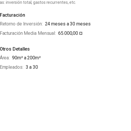
: inversión total, gastos recurrentes, etc.
 terem controle total sobre as atividades da empresa,
Facturación
Retorno de Inversión
24 meses a 30 meses
 internacional, com diversos modelos de negócio, que
teressados em investir na franquia Medição - Soluções
Facturación Media Mensual
65.000,00 ¤
e necessário, desde o treinamento inicial até o
Otros Detalles
Área
90m² a 200m²
egradas é uma excelente oportunidade de negócio para
Empleados
3 a 30
e crescimento e que requer serviços especializados e
presa é certamente uma das melhores escolhas para quem