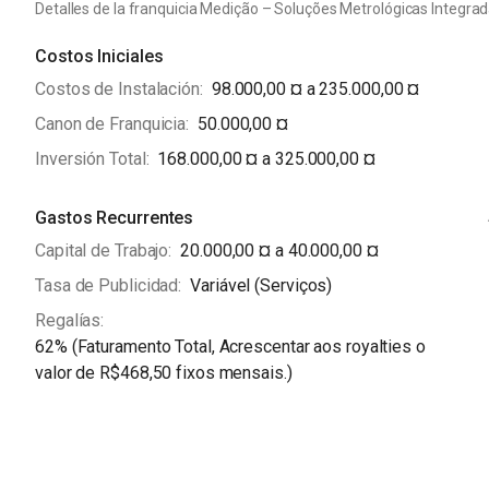
Detalles de la franquicia Medição – Soluções Metrológicas Integradas
um sistema de gestão que possibilita aos seus franqueados
desde a gestão financeira até o controle de estoque.
Costos Iniciales
Costos de Instalación
98.000,00 ¤ a 235.000,00 ¤
A empresa oferece franquias em todo o território nacional e
atendem as necessidades de cada empreendedor. Para os in
Canon de Franquicia
50.000,00 ¤
Metrológicas Integradas, a empresa dispõe de todo o suport
Inversión Total
168.000,00 ¤ a 325.000,00 ¤
acompanhamento e suporte contínuo.
Gastos Recurrentes
Em resumo, a franquia Medição - Soluções Metrológicas Int
Capital de Trabajo
20.000,00 ¤ a 40.000,00 ¤
investidores que desejam atuar em um mercado em constant
de alta qualidade. Com sua experiência e eficiência, a em
Tasa de Publicidad
Variável (Serviços)
busca sucesso e realização profissional.
Regalías
62% (Faturamento Total, Acrescentar aos royalties o
valor de R$468,50 fixos mensais.)