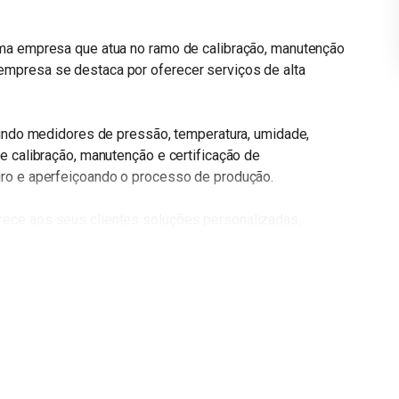
uma empresa que atua no ramo de calibração, manutenção
mpresa se destaca por oferecer serviços de alta
uindo medidores de pressão, temperatura, umidade,
e calibração, manutenção e certificação de
uro e aperfeiçoando o processo de produção.
ece aos seus clientes soluções personalizadas,
nta com um atendimento especializado, que analisa as
pamentos e serviços para solucioná-las.
uia possui laboratórios próprios, especialmente
anutenção. Além disso, seus funcionários são treinados
iços prestados.
 uma eficiente gestão empresarial. A franquia conta com