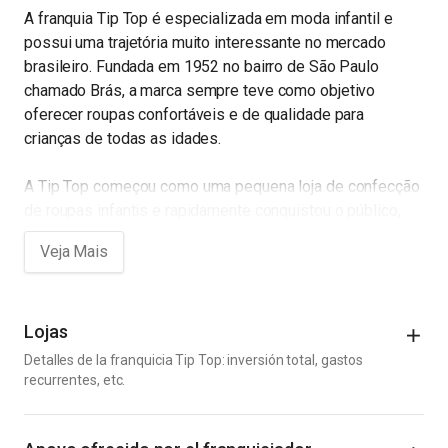
A franquia Tip Top é especializada em moda infantil e
possui uma trajetória muito interessante no mercado
brasileiro. Fundada em 1952 no bairro de São Paulo
chamado Brás, a marca sempre teve como objetivo
oferecer roupas confortáveis e de qualidade para
crianças de todas as idades.
A Tip Top começou como uma pequena loja de confecção
de roupas infantis e rapidamente conquistou o público,
tornando-se uma referência em seu segmento. A
qualidade das peças foi um dos principais fatores que
contribuíram para o sucesso da marca, assim como o
foco na satisfação dos clientes.
Lojas
Atualmente, a Tip Top é uma das principais franquias do
Detalles de la franquicia Tip Top: inversión total, gastos
mercado de moda infantil no Brasil, com mais de 100
recurrentes, etc.
unidades espalhadas pelo país. Além disso, a marca
Costos Iniciales
também conta com uma loja virtual e está presente em