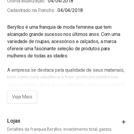
Última atualização
04/04/2018
Cadastrado na Franchs
04/04/2018
Beryllos é uma franquia de moda feminina que tem
alcançado grande sucesso nos últimos anos. Com uma
variedade de roupas, acessórios e calçados, a marca
oferece uma fascinante seleção de produtos para
mulheres de todas as idades.
A empresa se destaca pela qualidade de seus materiais,
bem como pela elegância e bom gosto presentes nas
suas coleções. Além disso, a Beryllos valoriza o conforto
e a praticidade em suas criações, o que torna a
experiência de compra ainda mais agradável.
A Beryllos possui uma rede bem conceituada de lojas
físicas espalhadas em várias cidades do Brasil, e
Lojas
recentemente expandiu sua presença para o mercado
Detalhes da franquia Beryllos: investimento total, gastos