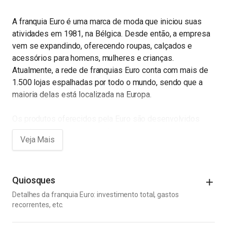
A franquia Euro é uma marca de moda que iniciou suas
atividades em 1981, na Bélgica. Desde então, a empresa
vem se expandindo, oferecendo roupas, calçados e
acessórios para homens, mulheres e crianças.
Atualmente, a rede de franquias Euro conta com mais de
1.500 lojas espalhadas por todo o mundo, sendo que a
maioria delas está localizada na Europa.
Os produtos oferecidos pela Euro são desenvolvidos
com base nas últimas tendências da moda, garantindo
que os consumidores tenham sempre acesso aos itens
mais modernos e sofisticados do mercado. Além disso, a
qualidade dos produtos é sempre uma prioridade para a
empresa, sendo que todos os itens passam por
Quiosques
rigorosos testes de qualidade antes de chegarem às
Detalhes da franquia Euro: investimento total, gastos
lojas.
recorrentes, etc.
Custos Iniciais