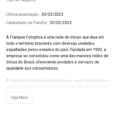
Última atualização
30/03/2023
Cadastrado na Franchs
30/03/2023
A Franquia Fotoptica é uma rede de óticas que atua em
todo o território brasileiro com diversas unidades
espalhadas pelos estados do país. Fundada em 1993, a
empresa se consolidou como uma das maiores redes de
óticas do Brasil, oferecendo produtos e serviços de
qualidade aos consumidores.
A Franquia Fotoptica proporciona aos seus franqueados a
oportunidade de ingressar em um mercado em ascensão,
contando com uma equipe de profissionais
especializados e um modelo de negócio eficiente e
rentável. A empresa oferece treinamentos, suporte e
acompanhamento contínuo, garantindo o sucesso dos