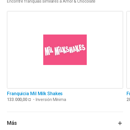
Encontre franquias similares a
Amor & Chocolate
Franquicia Mil Milk Shakes
F
133.000,00 ¤
•
Inversión Mínima
2
Más