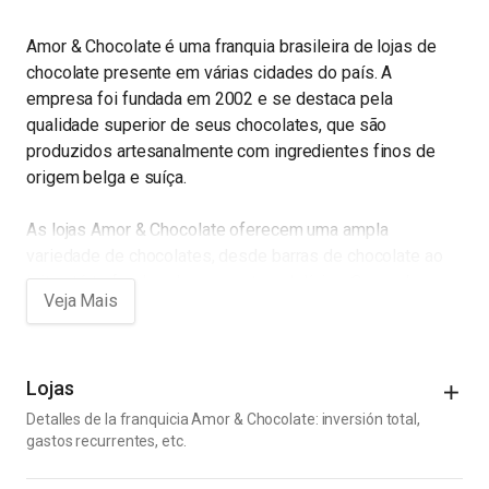
Amor & Chocolate é uma franquia brasileira de lojas de
chocolate presente em várias cidades do país. A
empresa foi fundada em 2002 e se destaca pela
qualidade superior de seus chocolates, que são
produzidos artesanalmente com ingredientes finos de
origem belga e suíça.
As lojas Amor & Chocolate oferecem uma ampla
variedade de chocolates, desde barras de chocolate ao
leite até trufas, bombons e outras delícias. O grande
diferencial da marca é sua linha de chocolates recheados,
que são produzidos com formulações exclusivas e
sabores inovadores.
Lojas
Além dos chocolates, a rede oferece outros produtos,
Detalles de la franquicia Amor & Chocolate: inversión total,
como cafés especiais, bebidas quentes e frias, e
gastos recurrentes, etc.
sobremesas, como waffles e crepes. Todas as lojas da
Costos Iniciales