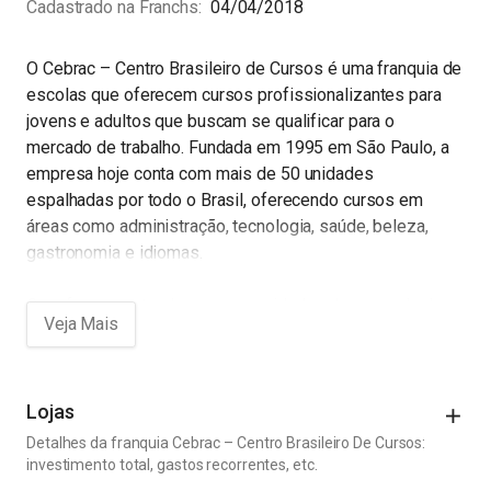
Cadastrado na Franchs
04/04/2018
O Cebrac – Centro Brasileiro de Cursos é uma franquia de
escolas que oferecem cursos profissionalizantes para
jovens e adultos que buscam se qualificar para o
mercado de trabalho. Fundada em 1995 em São Paulo, a
empresa hoje conta com mais de 50 unidades
espalhadas por todo o Brasil, oferecendo cursos em
áreas como administração, tecnologia, saúde, beleza,
gastronomia e idiomas.
Com foco em atender as necessidades do mercado de
trabalho em constante mudança, o Cebrac oferece cursos
atualizados e inovadores, com metodologia de ensino
diferenciada e professores capacitados. O objetivo é
formar profissionais competentes e preparados para o
Lojas
mercado de trabalho, que possam contribuir para o
Detalhes da franquia Cebrac – Centro Brasileiro De Cursos:
desenvolvimento das empresas e da economia do país.
investimento total, gastos recorrentes, etc.