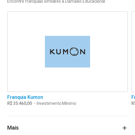
Encontre franquias similares a
Damásio Educacional
Franquia Kumon
F
R$ 35.460,00
•
Investimento Mínimo
R
Mais