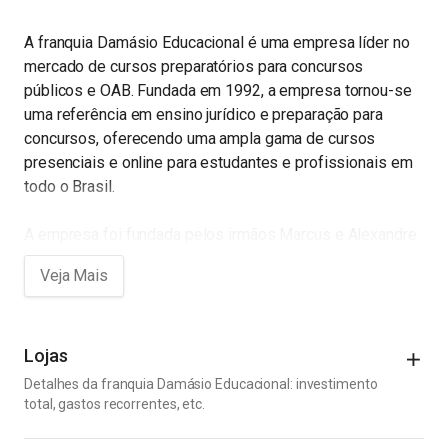
A franquia Damásio Educacional é uma empresa líder no
mercado de cursos preparatórios para concursos
públicos e OAB. Fundada em 1992, a empresa tornou-se
uma referência em ensino jurídico e preparação para
concursos, oferecendo uma ampla gama de cursos
presenciais e online para estudantes e profissionais em
todo o Brasil.
A empresa foi fundada pelos irmãos Marcus e Alexandre
Damásio, renomados professores de direito e
especialistas em concursos públicos. Eles criaram a
Damásio Educacional com o objetivo de oferecer um
ensino de qualidade e acessível para todos que desejam
se preparar para as provas da OAB e dos concursos
Lojas
públicos.
Detalhes da franquia Damásio Educacional: investimento
total, gastos recorrentes, etc.
Com uma estrutura moderna e inovadora, a Damásio conta
Custos Iniciais